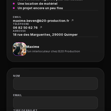
Une location de matériel
Un projet encore un peu flou
EMAIL
maxime.beven@b20-production.fr
↗
TÉLÉPHONE
06 82 50 62 76
↗
ADRESSE
18 rue des Marguerites, 29000 Quimper
Maxime
Ton interlocuteur chez B20 Production
NOM
EMAIL
TYPE DE PROJET